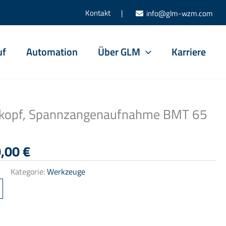
Kontakt |
info@glm-wzm.com
uf
Automation
Über GLM
Karriere
kopf, Spannzangenaufnahme BMT 65
prünglicher
Aktueller
0,00
€
is
Preis
1
Kategorie:
Werkzeuge
:
ist:
95,00 €
440,00 €.