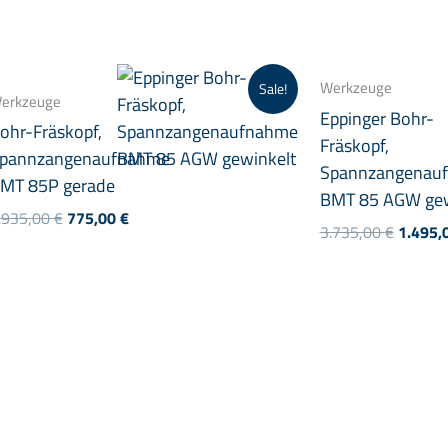
Werkzeuge
Sale!
erkzeuge
Eppinger Bohr-
ohr-Fräskopf,
Fräskopf,
pannzangenaufnahme
Spannzangenau
MT 85P gerade
BMT 85 AGW gew
Ursprünglicher
Aktueller
.935,00
€
775,00
€
Ursprü
3.735,00
€
1.495,
Preis
Preis
Preis
war:
ist:
war:
1.935,00 €
775,00 €.
3.735,