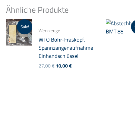
Ähnliche Produkte
Sale!
Werkzeuge
WTO Bohr-Fräskopf,
Spannzangenaufnahme
Einhandschlüssel
Ursprünglicher
Aktueller
27,00
€
10,00
€
Preis
Preis
war:
ist:
27,00 €
10,00 €.