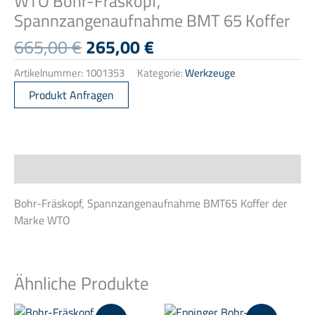
WTO Bohr-Fräskopf,
Spannzangenaufnahme BMT 65 Koffer
Ursprünglicher
Aktueller
665,00
€
265,00
€
Preis
Preis
Artikelnummer:
1001353
Kategorie:
Werkzeuge
war:
ist:
665,00 €
265,00 €.
Produkt Anfragen
Beschreibung
Bohr-Fräskopf, Spannzangenaufnahme BMT65 Koffer der
Marke WTO
Ähnliche Produkte