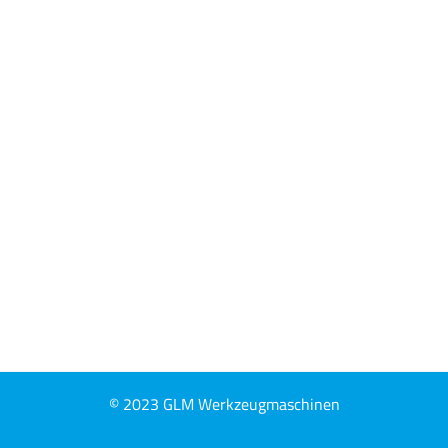
Telefon:
02158 69239-0
Telefax: 02158 69239-10
Impressum
|
Datenschutz
Aktuelles
© 2023 GLM Werkzeugmaschinen