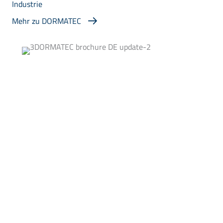
Industrie
Mehr zu DORMATEC
Standort Grefrath
Lager
GLM-Service u. Vertrieb GmbH & Co. KG
Umstraße 6
47929 Grefrath