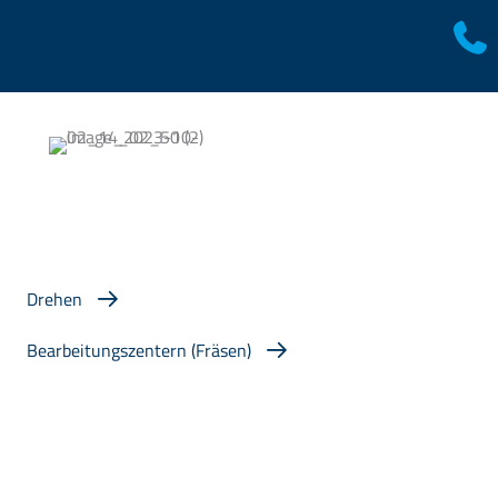
Werkzeugmaschinen
Mehr als nur Maschinen. Wir bieten erstklassige Beratung
und maßgeschneiderte Lösungen für Ihre
Produktionsprozesse.
Drehen
Bearbeitungszentern (Fräsen)
Sonderverkauf
Entdecken Sie besondere Angebote für erstklassige
Produkte und Lösungen, die Ihre Produktion optimieren.