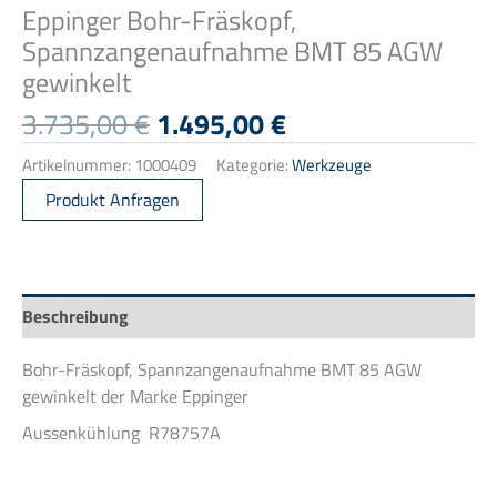
Eppinger Bohr-Fräskopf,
Spannzangenaufnahme BMT 85 AGW
gewinkelt
Ursprünglicher
Aktueller
3.735,00
€
1.495,00
€
Preis
Preis
Artikelnummer:
1000409
Kategorie:
Werkzeuge
war:
ist:
3.735,00 €
1.495,00 €.
Produkt Anfragen
Beschreibung
Bohr-Fräskopf, Spannzangenaufnahme BMT 85 AGW
gewinkelt der Marke Eppinger
Aussenkühlung R78757A