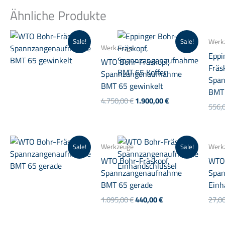
Ähnliche Produkte
Werk
Sale!
Sale!
Werkzeuge
Eppi
WTO Bohr-Fräskopf,
Fräs
Spannzangenaufnahme
Spa
BMT 65 gewinkelt
BMT 
Ursprünglicher
Aktueller
4.750,00
€
1.900,00
€
556,
Preis
Preis
war:
ist:
4.750,00 €
1.900,00 €.
Werkzeuge
Werk
Sale!
Sale!
WTO Bohr-Fräskopf,
WTO 
Spannzangenaufnahme
Spa
BMT 65 gerade
Einh
Ursprünglicher
Aktueller
1.095,00
€
440,00
€
27,0
Preis
Preis
war:
ist: