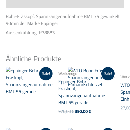
Beschreibung
Bohr-Fräskopf, Spannzangenaufnahme BMT 75 gewinkelt
90mm der Marke Eppinger
Aussenkühlung R78883
Ähnliche Produkte
Werkzeuge
Sale!
Sale!
Werk
Eppinger Bohr-
WTO 
Fräskopf,
Spa
Spannzangenaufnahme
Einh
BMT 55 gerade
27,0
Ursprünglicher
Aktueller
976,00
€
390,00
€
Preis
Preis
war:
ist:
976,00 €
390,00 €.