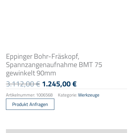
Eppinger Bohr-Fräskopf,
Spannzangenaufnahme BMT 75
gewinkelt 90mm
Ursprünglicher
Aktueller
3.112,00
€
1.245,00
€
Preis
Preis
Artikelnummer:
1006568
Kategorie:
Werkzeuge
war:
ist:
3.112,00 €
1.245,00 €.
Produkt Anfragen