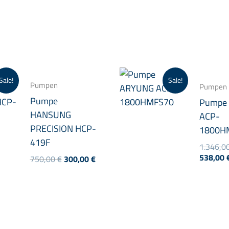
Sale!
Sale!
Pumpen
Pumpen
Pumpe
Pumpe
HANSUNG
ACP-
PRECISION HCP-
1800H
419F
1.346,0
538,00
Ursprünglicher
Aktueller
750,00
€
300,00
€
Preis
Preis
war:
ist:
750,00 €
300,00 €.