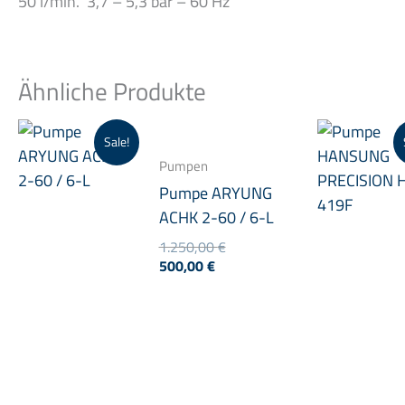
50 l/min. 3,7 – 5,3 bar – 60 Hz
Ähnliche Produkte
Sale!
Pumpen
Pumpe ARYUNG
ACHK 2-60 / 6-L
Ursprünglicher
1.250,00
€
Aktueller
Preis
500,00
€
Preis
war:
ist:
1.250,00 €
500,00 €.