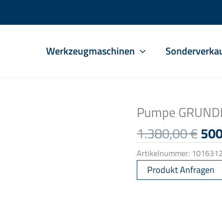
Werkzeugmaschinen
Sonderverka
Pumpe GRUND
Urs
1.380,00
€
50
Pre
Artikelnummer:
101631
war
1.3
Produkt Anfragen