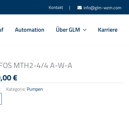
Kontakt |
info@glm-wzm.com
uf
Automation
Über GLM
Karriere
FOS MTH2-4/4 A-W-A
prünglicher
Aktueller
0,00
€
is
Preis
2
Kategorie:
Pumpen
:
ist:
80,00 €
500,00 €.